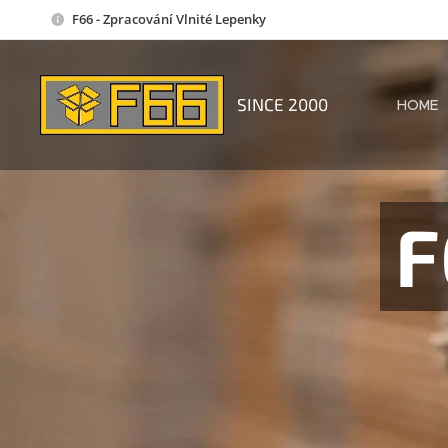
F66 - Zpracování Vlnité Lepenky
SINCE 2000
HOME
F