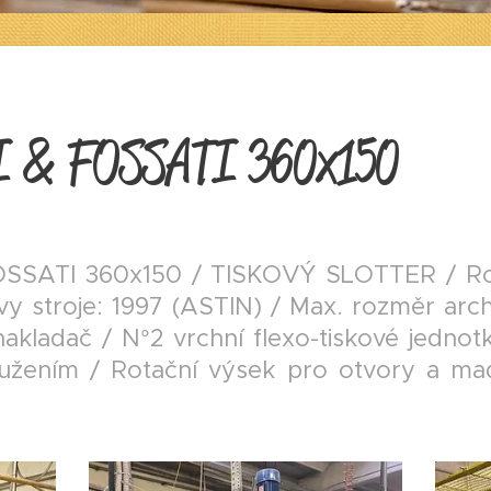
 & FOSSATI 360x150
SATI 360x150 / TISKOVÝ SLOTTER / Rok
y stroje: 1997 (ASTIN) / Max. rozměr arc
kladač / N°2 vrchní flexo-tiskové jednot
oužením / Rotační výsek pro otvory a ma