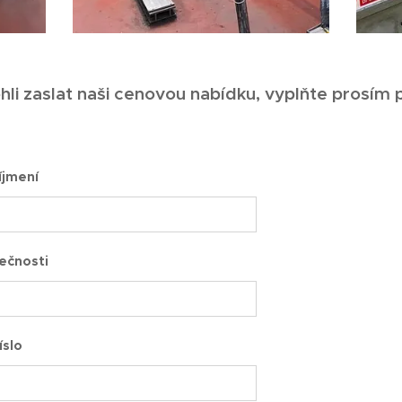
 zaslat naši cenovou nabídku, vyplňte prosím p
íjmení
ečnosti
íslo