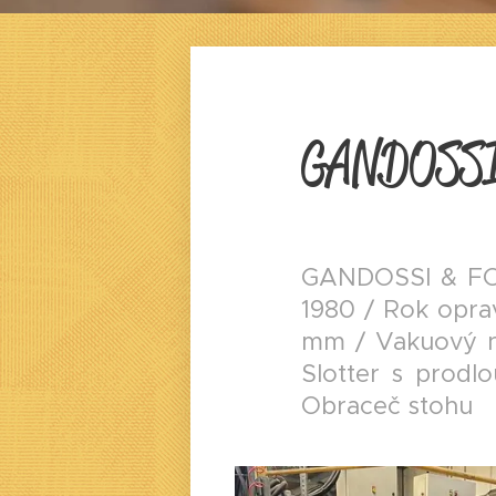
GANDOSSI
GANDOSSI & FOS
1980 / Rok oprav
mm / Vakuový na
Slotter s prodl
Obraceč stohu