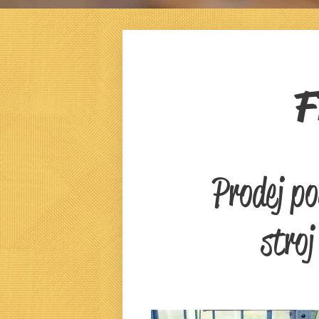
F
Prodej p
stro