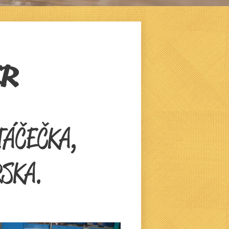
ER
STÁČEČKA,
RSKA.