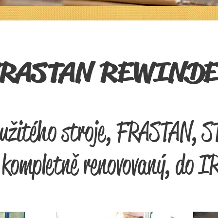
RASTAN REWIND
oužitého stroje, FRASTAN, 
j kompletně renovovaný, do I