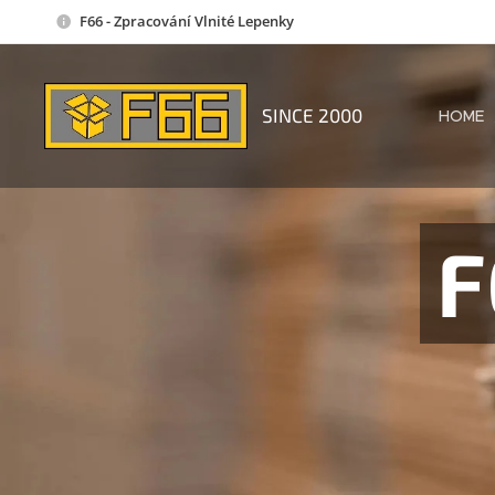
F66 - Zpracování Vlnité Lepenky
SINCE 2000
HOME
F