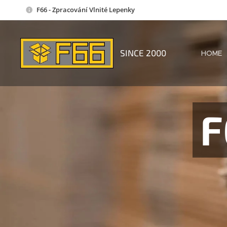
F66 - Zpracování Vlnité Lepenky
SINCE 2000
HOME
F