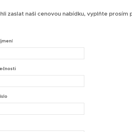
 zaslat naši cenovou nabídku, vyplňte prosím p
íjmení
ečnosti
íslo